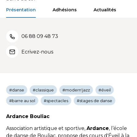
Présentation
Adhésions
Actualités
06 88 09 48 73
Ecrivez-nous
#danse
#classique
#modern'jazz
#éveil
#barre au sol
#spectacles
#stages de danse
Ardance Bouliac
Association artistique et sportive,
Ardance
, l’école
de danse de Bouliac, propose des cours d'Éveil à la