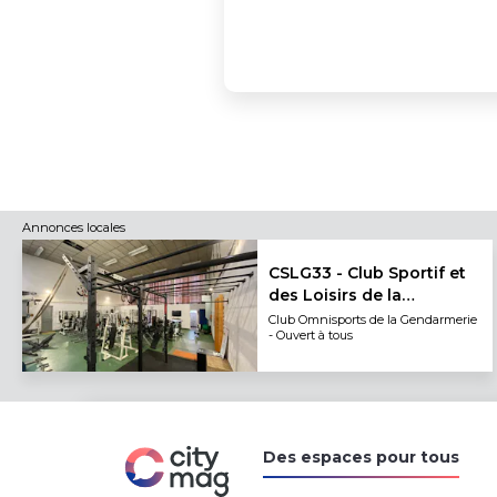
Annonces locales
CSLG33 - Club Sportif et
des Loisirs de la
Gendarmerie de Gironde
Club Omnisports de la Gendarmerie
- Ouvert à tous
Des espaces pour tous