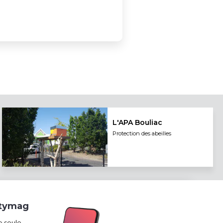
L'APA Bouliac
Protection des abeilles
itymag
e seule