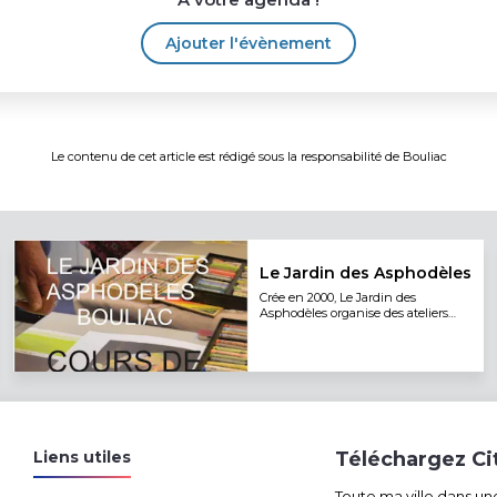
Ajouter l'évènement
Le contenu de cet article est rédigé sous la responsabilité de
Bouliac
Le Jardin des Asphodèles
Crée en 2000, Le Jardin des
Asphodèles organise des ateliers
d'apprentissage et de
perfectionnement de dessin,
peinture, arts plastiques pour les
enfants, adolescents et adultes. Le
Jardin des Asphodèles organisent
chaque année plusieurs expositions
d'oeuvres d'artistes professionnels
afin de promouvoir la création
artistique contemporaine.
Liens utiles
Téléchargez C
Toute ma ville dans un