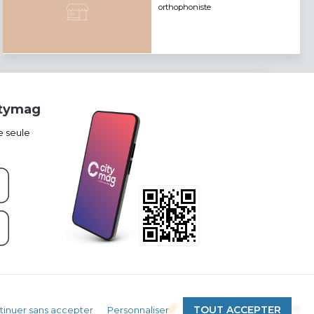
orthophoniste
itymag
e seule
Propulsé par
TOUT ACCEPTER
tinuer sans accepter
Personnaliser