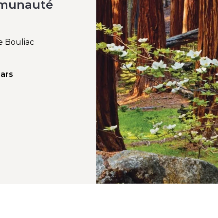
mmunauté
 Bouliac
mars