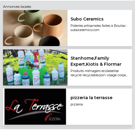
Annonces locales
Subo Ceramics
Poteries artisanales faites à Bouliac :
suboceramics.com
Stanhome,Family
Expert,Kiotis & Flormar
Produits ménagers ecolabelise
recyclé recyclable,soin visage corps
maquillage parapharmacie
pizzeria la terrasse
pizzeria